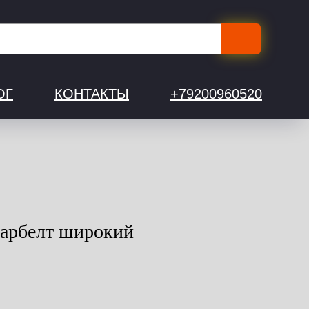
ОГ
КОНТАКТЫ
+79200960520
варбелт широкий