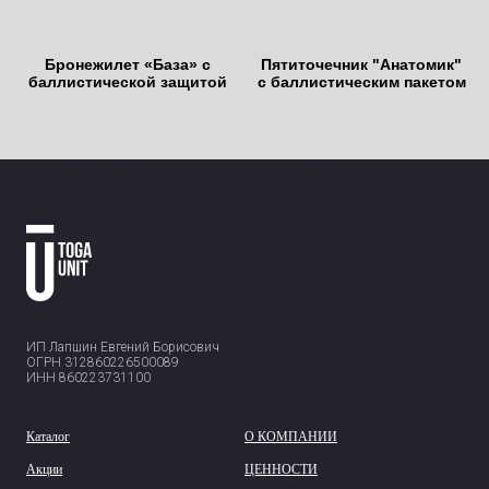
Бронежилет «База» с
Пятиточечник "Анатомик"
баллистической защитой
с баллистическим пакетом
ИП Лапшин Евгений Борисович
ОГРН 312860226500089
ИНН 860223731100
Каталог
О КОМПАНИИ
Акции
ЦЕННОСТИ