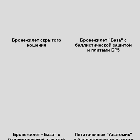
Бронежилет скрытого
Бронежилет "База" с
ношения
баллистической защитой
и плитами БР5
Бронежилет «База» с
Пятиточечник "Анатомик"
баллистической защитой
с баллистическим пакетом